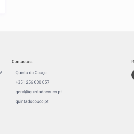
Contactos:
R
a!
Quinta do Couço
+351 256 030 057
geral@quintadocouco.pt
quintadocouco.pt